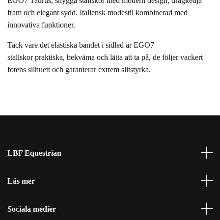
EGO7 Taurus, snygga stallskor med modern design, dragkedja
fram och elegant sydd. Italiensk modestil kombinerad med
innovativa funktioner.
Tack vare det elastiska bandet i sidled är EGO7
stallskor praktiska, bekväma och lätta att ta på, de följer vackert
fotens silhuett och garanterar extrem slitstyrka.
LBF Equestrian
Läs mer
Sociala medier