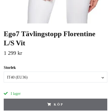
Ego7 Tävlingstopp Florentine
L/S Vit
1 299 kr
Storlek
IT40 (EU36)
I lager
KÖP