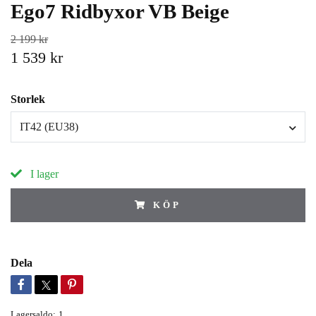
Ego7 Ridbyxor VB Beige
2 199 kr
1 539 kr
Storlek
IT42 (EU38)
I lager
KÖP
Dela
Lagersaldo:
1