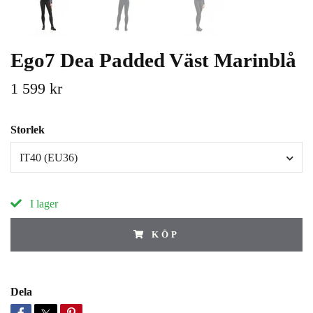
Ego7 Dea Padded Väst Marinblå
1 599 kr
Storlek
IT40 (EU36)
I lager
KÖP
Dela