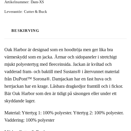
Artikelnummer:
Dam-XS
Leverantör:
Cutter & Buck
BESKIRVING
Oak Harbor är designad som en hoodtröja men ger lika bra
värmeskydd som en jacka. Ärmar och sidopaneler i stretchigt
mjukt polyestertyg med fleeceinsida. Jackan är kviltad och
vadderad fram- och baktill med Sustans® i återvunnet material
från DuPont™ Sorona®. Damjackan har en fast huva och
herrjackan har en krage. Låsbara dragkedjor framtill och i fickor.
Bär Oak Harbor som den är tidigt på säsongen eller under ett
skyddande lager.
Material: Yttertyg 1: 100% polyester. Yttertyg 2: 100% polyester.
Vaddering: 100% polyester