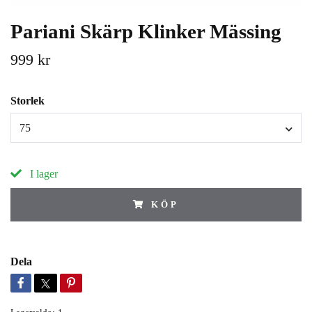
Pariani Skärp Klinker Mässing
999 kr
Storlek
75
I lager
KÖP
Dela