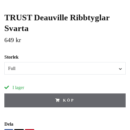
TRUST Deauville Ribbtyglar
Svarta
649 kr
Storlek
Full
I lager
KÖP
Dela