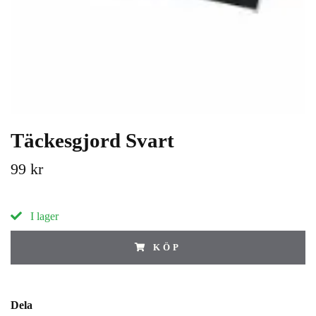
Täckesgjord Svart
99 kr
I lager
KÖP
Dela