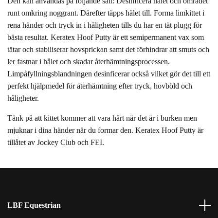
Den kan användas på följande sätt: Desinficera hålet och området
runt omkring noggrant. Därefter täpps hålet till. Forma limkittet i
rena händer och tryck in i håligheten tills du har en tät plugg för
bästa resultat. Keratex Hoof Putty är ett semipermanent vax som
tätar och stabiliserar hovsprickan samt det förhindrar att smuts och
ler fastnar i hålet och skadar återhämtningsprocessen.
Limpåfyllningsblandningen desinficerar också vilket gör det till ett
perfekt hjälpmedel för återhämtning efter tryck, hovböld och
håligheter.
Tänk på att kittet kommer att vara hårt när det är i burken men
mjuknar i dina händer när du formar den. Keratex Hoof Putty är
tillåtet av Jockey Club och FEI.
LBF Equestrian