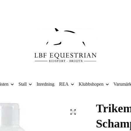
sten
Stall
Inredning
REA
Klubbshopen
Varumär
Trikem
Scham