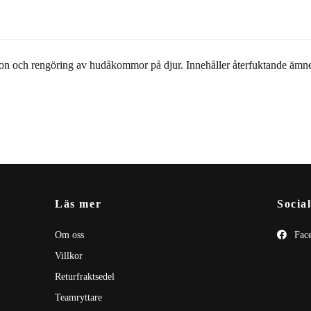
ion och rengöring av hudåkommor på djur. Innehåller återfuktande ämnen
Läs mer
Socia
Om oss
Fac
Villkor
Returfraktsedel
Teamryttare