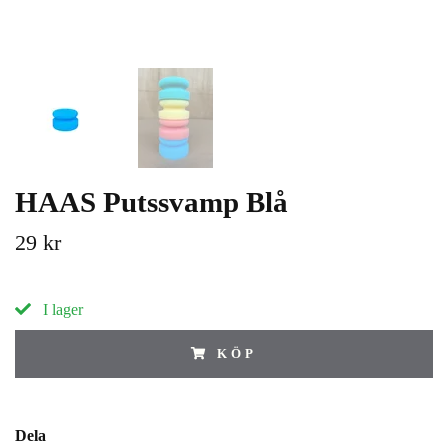
HAAS Putssvamp Blå
29 kr
I lager
KÖP
Dela