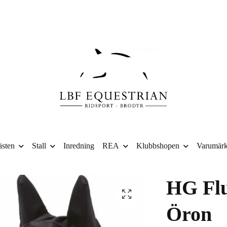
sten
Stall
Inredning
REA
Klubbshopen
Varumär
HG Fl
Öron