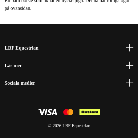
En barn borste som liknar en nyckelpiga. Denna har rörliga ögon
på ovansidan.
LBF Equestrian
Läs mer
Sociala medier
© 2026 LBF Equestrian