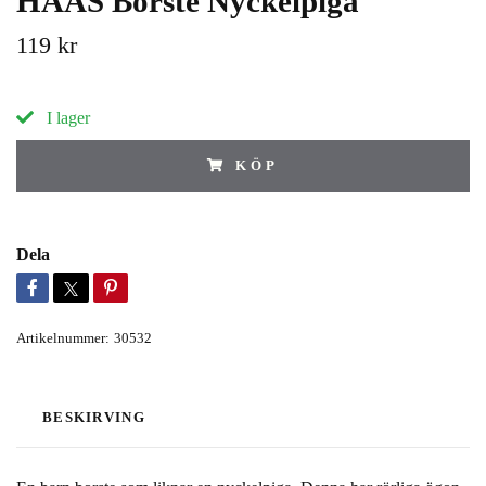
HAAS Borste Nyckelpiga
119 kr
I lager
KÖP
Dela
Artikelnummer:
30532
BESKIRVING