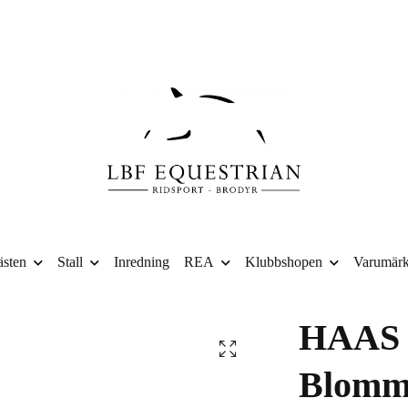
sten
Stall
Inredning
REA
Klubbshopen
Varumär
HAAS 
Blomm