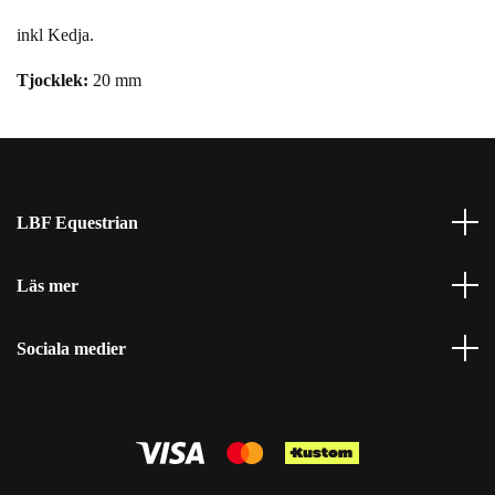
inkl Kedja.
Tjocklek:
20 mm
LBF Equestrian
Läs mer
Sociala medier